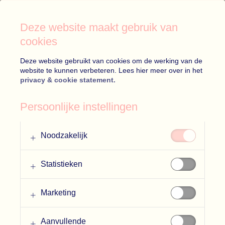
Deze website maakt gebruik van
cookies
Deze website gebruikt van cookies om de werking van de
website te kunnen verbeteren. Lees hier meer over in het
Blog
privacy & cookie statement.
10 things to think
Persoonlijke instellingen
about
bij de opstart
van een webshop
Noodzakelijk
Statistieken
E-commerce & webdesign
22 April 2020
5 min
Marketing
Aanvullende